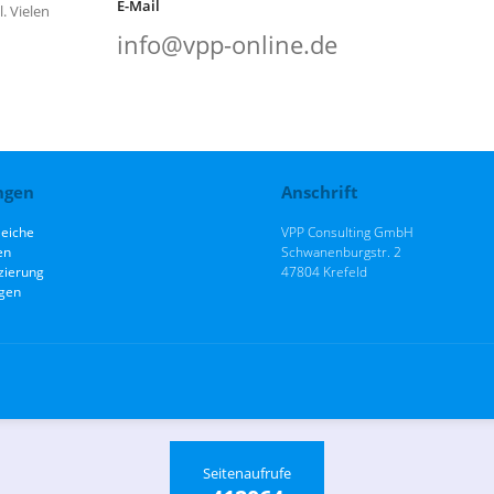
E-Mail
. Vielen
info@vpp-online.de
ngen
Anschrift
leiche
VPP Consulting GmbH
en
Schwanenburgstr. 2
zierung
47804 Krefeld
gen
Seitenaufrufe