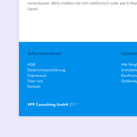
vereinbaren. Bitte melden Sie sich telefonisch oder per E-Mail
Dank!
Informationen
Leistu
AGB
Alle Verg
Datenschutzerklärung
Immobili
Impressum
Baufinan
Über uns
Geldanla
Kontakt
VPP Consulting GmbH
2017