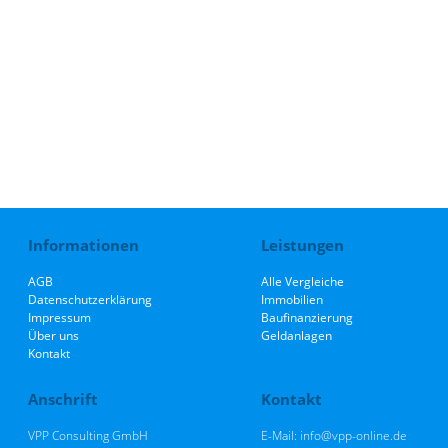
Informationen
Leistungen
AGB
Alle Vergleiche
Datenschutzerklärung
Immobilien
Impressum
Baufinanzierung
Über uns
Geldanlagen
Kontakt
Anschrift
Kontakt
VPP Consulting GmbH
E-Mail: info@vpp-online.de