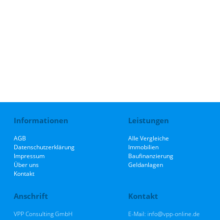
Informationen
Leistungen
AGB
Alle Vergleiche
Datenschutzerklärung
Immobilien
Impressum
Baufinanzierung
Über uns
Geldanlagen
Kontakt
Anschrift
Kontakt
VPP Consulting GmbH
E-Mail: info@vpp-online.de