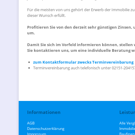
Für die meisten von uns gehört der Erwerb der Immobilie zu 
dieser Wunsch erfüllt.
Profitieren Sie von den derzeit sehr günstigen Zinse
um.
Damit Sie sich im Vorfeld informieren können, stelle
Sie kontaktieren uns, um eine individuelle Beratung
zum Kontaktformular zwecks Terminvereinbarung
Terminvereinbarung auch telefonisch unter 02151-20415
Informationen
Leistu
AGB
Alle Verg
Datenschutzerklärung
Immobili
Impressum
Baufinan