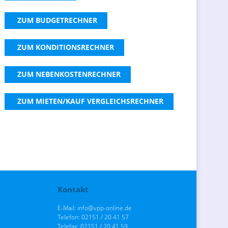
ZUM BUDGETRECHNER
ZUM KONDITIONSRECHNER
ZUM NEBENKOSTENRECHNER
ZUM MIETEN/KAUF VERGLEICHSRECHNER
Kontakt
E-Mail: info@vpp-online.de
Telefon: 02151 / 20 41 57
Telefax: 02151 / 20 41 59