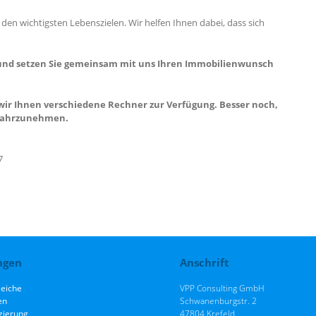
den wichtigsten Lebenszielen. Wir helfen Ihnen dabei, dass sich
n, und setzen Sie gemeinsam mit uns Ihren Immobilienwunsch
n wir Ihnen verschiedene Rechner zur Verfügung.
Besser noch,
 wahrzunehmen.
7
ngen
Anschrift
leiche
VPP Consulting GmbH
en
Schwanenburgstr. 2
zierung
47804 Krefeld