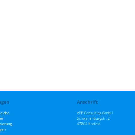
ngen
Anschrift
leiche
VPP Consulting GmbH
en
Schwanenburgstr. 2
zierung
47804 Krefeld
gen