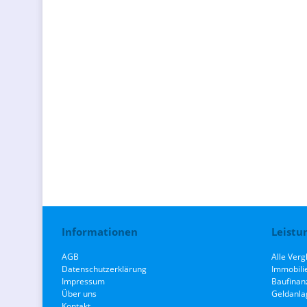
Informationen
Leistu
AGB
Alle Verg
Datenschutzerklärung
Immobili
Impressum
Baufinan
Über uns
Geldanla
Kontakt